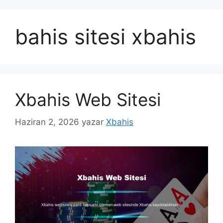
bahis sitesi xbahis
Xbahis Web Sitesi
Haziran 2, 2026
yazar
Xbahis