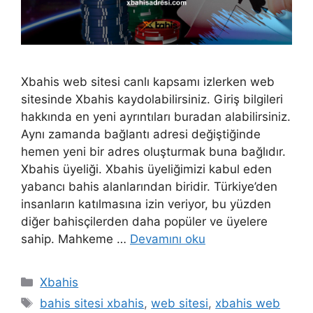
Xbahis web sitesi canlı kapsamı izlerken web
sitesinde Xbahis kaydolabilirsiniz. Giriş bilgileri
hakkında en yeni ayrıntıları buradan alabilirsiniz.
Aynı zamanda bağlantı adresi değiştiğinde
hemen yeni bir adres oluşturmak buna bağlıdır.
Xbahis üyeliği. Xbahis üyeliğimizi kabul eden
yabancı bahis alanlarından biridir. Türkiye’den
insanların katılmasına izin veriyor, bu yüzden
diğer bahisçilerden daha popüler ve üyelere
sahip. Mahkeme …
Devamını oku
Kategoriler
Xbahis
Etiketler
bahis sitesi xbahis
,
web sitesi
,
xbahis web