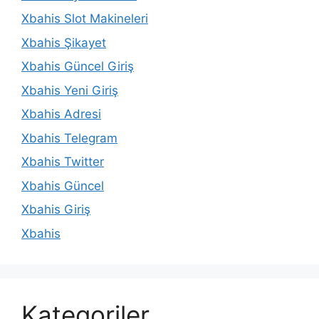
Xbahis Slot Makineleri
Xbahis Şikayet
Xbahis Güncel Giriş
Xbahis Yeni Giriş
Xbahis Adresi
Xbahis Telegram
Xbahis Twitter
Xbahis Güncel
Xbahis Giriş
Xbahis
Kategoriler