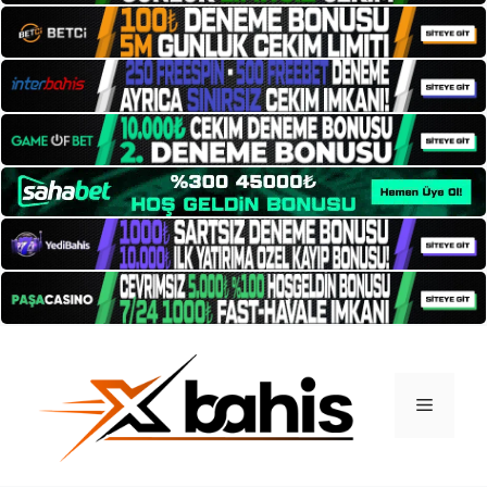
İçeriğe
atla
Menü