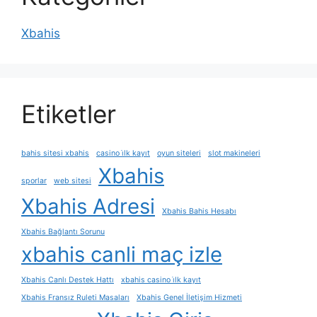
Xbahis
Etiketler
bahis sitesi xbahis
casino i̇lk kayıt
oyun siteleri
slot makineleri
Xbahis
sporlar
web sitesi
Xbahis Adresi
Xbahis Bahis Hesabı
Xbahis Bağlantı Sorunu
xbahis canli maç izle
Xbahis Canlı Destek Hattı
xbahis casino i̇lk kayıt
Xbahis Fransız Ruleti Masaları
Xbahis Genel İletişim Hizmeti