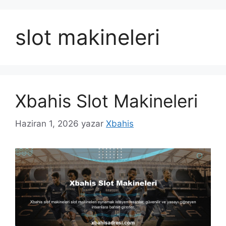
slot makineleri
Xbahis Slot Makineleri
Haziran 1, 2026
yazar
Xbahis