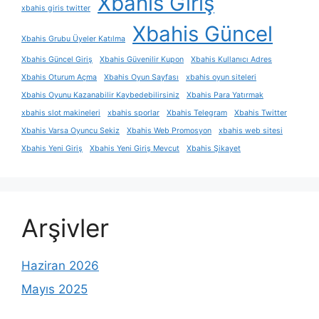
Xbahis Giriş
xbahis giris twitter
Xbahis Güncel
Xbahis Grubu Üyeler Katılma
Xbahis Güncel Giriş
Xbahis Güvenilir Kupon
Xbahis Kullanıcı Adres
Xbahis Oturum Açma
Xbahis Oyun Sayfası
xbahis oyun siteleri
Xbahis Oyunu Kazanabilir Kaybedebilirsiniz
Xbahis Para Yatırmak
xbahis slot makineleri
xbahis sporlar
Xbahis Telegram
Xbahis Twitter
Xbahis Varsa Oyuncu Sekiz
Xbahis Web Promosyon
xbahis web sitesi
Xbahis Yeni Giriş
Xbahis Yeni Giriş Mevcut
Xbahis Şikayet
Arşivler
Haziran 2026
Mayıs 2025