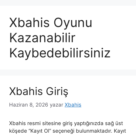
Xbahis Oyunu
Kazanabilir
Kaybedebilirsiniz
Xbahis Giriş
Haziran 8, 2026
yazar
Xbahis
Xbahis resmi sitesine giriş yaptığınızda sağ üst
köşede “Kayıt Ol” seçeneği bulunmaktadır. Kayıt