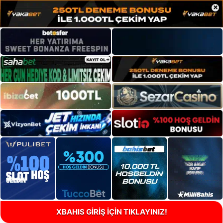
×
XBAHIS GİRİŞ İÇİN TIKLAYINIZ!