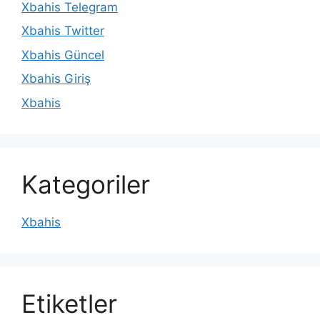
Xbahis Telegram
Xbahis Twitter
Xbahis Güncel
Xbahis Giriş
Xbahis
Kategoriler
Xbahis
Etiketler